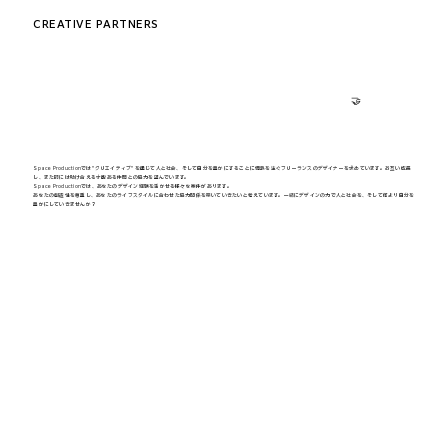
CREATIVE PARTNERS
🤝
Space Productionでは"クリエイティブ"を通じて人と社会、そして自分を豊かにすることに情熱を注ぐフリーランスのデザイナーを求めています。お互い成長
し、また時には助け合える才能ある仲間との協力を望んでいます。
Space Productionでは、あなたのデザイン経験を活かせる様々な案件があります。
あなたの創造性を尊重し、あなたのライフスタイルに合わせた協力関係を築いていきたいと考えています。一緒にデザインの力で人と社会を、そして何より自分を
豊かにしていきませんか？