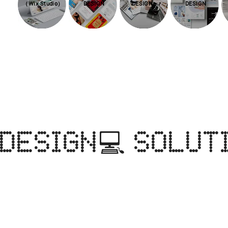
（Wix Studio）
DESIGN
DESIGN
DESIGN
DESIGN💻   SOLUT