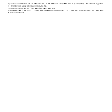
Space Productionでは"クリエイティブ"を通じて人と社会、そして自分を豊かにすることに情熱を注ぐフリーランスのデザイナーを求めています。お互い成長
し、また時には助け合える才能ある仲間との協力を望んでいます。
Space Productionでは、あなたのデザイン経験を活かせる様々な案件があります。
あなたの創造性を尊重し、あなたのライフスタイルに合わせた協力関係を築いていきたいと考えています。一緒にデザインの力で人と社会を、そして何より自分を
豊かにしていきませんか？
READ MORE