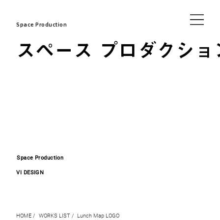
Space Production
スペース プロダクショ
Space Production
VI DESIGN
HOME /
WORKS LIST /
Lunch Map LOGO